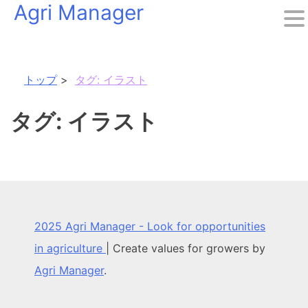
Agri Manager
Skip
to
content
トップ
タグ:
イラスト
タグ:
イラスト
2025 Agri Manager - Look for opportunities
in agriculture
|
Create values for growers by
Agri Manager
.