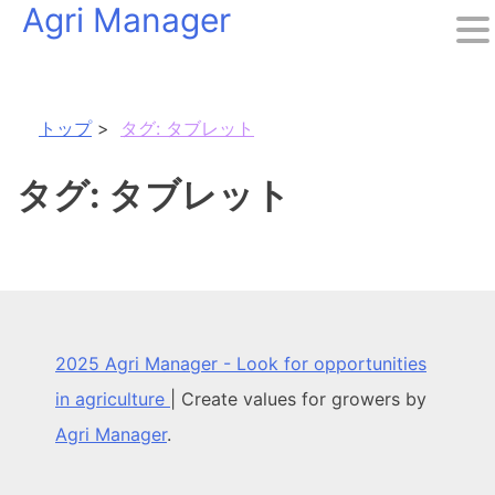
Agri Manager
Skip
to
content
トップ
タグ:
タブレット
タグ:
タブレット
2025 Agri Manager - Look for opportunities
in agriculture
|
Create values for growers by
Agri Manager
.